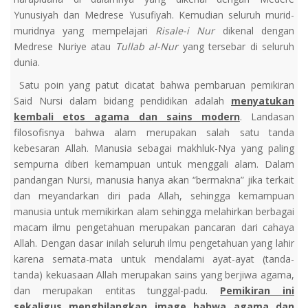
Yunusiyah dan Medrese Yusufiyah. Kemudian seluruh murid-
muridnya yang mempelajari
Risale-i Nur
dikenal dengan
Medrese Nuriye atau
T
ullab al-Nur
yang tersebar di seluruh
dunia.
Satu poin yang patut dicatat bahwa pembaruan pemikiran
Said Nursi dalam bidang pendidikan adalah
menyatukan
kembali etos agama dan sains modern
. Landasan
filosofisnya bahwa alam merupakan salah satu tanda
kebesaran Allah. Manusia sebagai makhluk-Nya yang paling
sempurna diberi kemampuan untuk menggali alam. Dalam
pandangan Nursi, manusia hanya akan “bermakna” jika terkait
dan meyandarkan diri pada Allah, sehingga kemampuan
manusia untuk memikirkan alam sehingga melahirkan berbagai
macam ilmu pengetahuan merupakan pancaran dari cahaya
Allah. Dengan dasar inilah seluruh ilmu pengetahuan yang lahir
karena semata-mata untuk mendalami ayat-ayat (tanda-
tanda) kekuasaan Allah merupakan sains yang berjiwa agama,
dan merupakan entitas tunggal-padu.
Pemikiran ini
sekaligus menghilangkan image bahwa agama dan