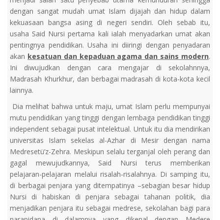
dengan sangat mudah umat Islam dijajah dan hidup dalam
kekuasaan bangsa asing di negeri sendiri. Oleh sebab itu,
usaha Said Nursi pertama kali ialah menyadarkan umat akan
pentingnya pendidikan. Usaha ini diiringi dengan penyadaran
akan
kesatuan dan kepaduan agama dan sains modern
.
Ini diwujudkan dengan cara mengajar di sekolahnnya,
Madrasah Khurkhur, dan berbagai madrasah di kota-kota kecil
lainnya.
Dia melihat bahwa untuk maju, umat Islam perlu mempunyai
mutu pendidikan yang tinggi dengan lembaga pendidikan tinggi
independent sebagai pusat intelektual. Untuk itu dia mendirikan
universitas Islam sekelas al-Azhar di Mesir dengan nama
Medresetü’z-Zehra. Meskipun selalu terganjal oleh perang dan
gagal mewujudkannya, Said Nursi terus memberikan
pelajaran-pelajaran melalui risalah-risalahnya. Di samping itu,
di berbagai penjara yang ditempatinya –sebagian besar hidup
Nursi di habiskan di penjara sebagai tahanan politik, dia
menjadikan penjara itu sebagai medrese, sekolahan bagi para
narapidana di dalamnya yang dikenal dengan Medere