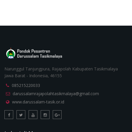
Narunggul Tanjungpura, Rajapolah Kabupaten Tasikmalaya
Jawa Barat - Indonesia, 46155
085215220033
darussalamrajapolahtasikmalaya@gmail.com
www.darussalam-tasik.or.id