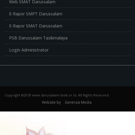
Web SMAT Darussalam
E-Rapor SMPT Darussalam
E-Rapor SMAT Darussalam
PSB Darussalam Tasikmalaya
Login Administrator
Copyright ©2018 www.darussalam-tasik.or.id. All Rights Reserved
Website by
Generasi Media