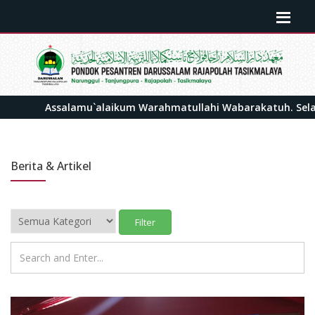
Assalamu`alaikum Warahmatullahi Wabarakatuh. Selamat da
Berita & Artikel