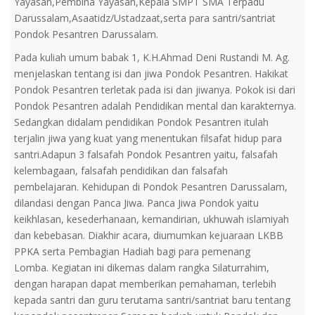
Yayasan,Pembina Yayasan,Kepala SMPT SMA Terpadu
Darussalam,Asaatidz/Ustadzaat,serta para santri/santriat
Pondok Pesantren Darussalam.
Pada kuliah umum babak 1, K.H.Ahmad Deni Rustandi M. Ag.
menjelaskan tentang isi dan jiwa Pondok Pesantren. Hakikat
Pondok Pesantren terletak pada isi dan jiwanya. Pokok isi dari
Pondok Pesantren adalah Pendidikan mental dan karakternya.
Sedangkan didalam pendidikan Pondok Pesantren itulah
terjalin jiwa yang kuat yang menentukan filsafat hidup para
santri.Adapun 3 falsafah Pondok Pesantren yaitu, falsafah
kelembagaan, falsafah pendidikan dan falsafah
pembelajaran. Kehidupan di Pondok Pesantren Darussalam,
dilandasi dengan Panca Jiwa. Panca Jiwa Pondok yaitu
keikhlasan, kesederhanaan, kemandirian, ukhuwah islamiyah
dan kebebasan. Diakhir acara, diumumkan kejuaraan LKBB
PPKA serta Pembagian Hadiah bagi para pemenang
Lomba. Kegiatan ini dikemas dalam rangka Silaturrahim,
dengan harapan dapat memberikan pemahaman, terlebih
kepada santri dan guru terutama santri/santriat baru tentang