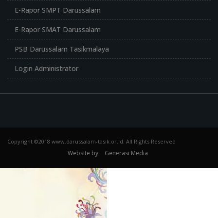
E-Rapor SMPT Darussalam
E-Rapor SMAT Darussalam
PSB Darussalam Tasikmalaya
Login Administrator
Copyright ©2018 www.darussalam-tasik.or.id. All Rights Reserved
Website by
Generasi Media