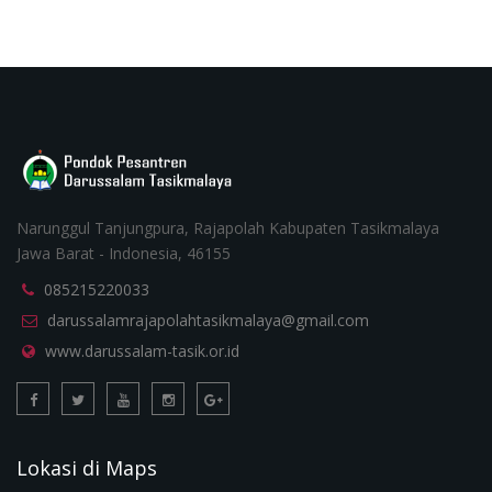
Narunggul Tanjungpura, Rajapolah Kabupaten Tasikmalaya
Jawa Barat - Indonesia, 46155
085215220033
darussalamrajapolahtasikmalaya@gmail.com
www.darussalam-tasik.or.id
Lokasi di Maps