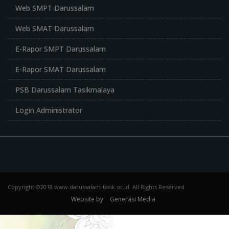
Web SMPT Darussalam
Web SMAT Darussalam
E-Rapor SMPT Darussalam
E-Rapor SMAT Darussalam
PSB Darussalam Tasikmalaya
Login Administrator
Copyright ©2018 www.darussalam-tasik.or.id. All Rights Reserved
Website by
Generasi Media