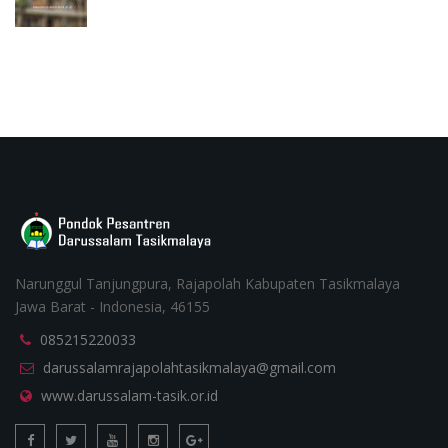
Narunggul Tanjungpura, Rajapolah Kabupaten Tasikmalaya
Jawa Barat - Indonesia, 46155
085215220033
darussalamrajapolahtasikmalaya@gmail.com
www.darussalam-tasik.or.id