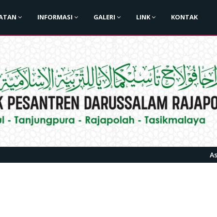
IATAN
INFORMASI
GALERI
LINK
KONTAK
Assalamu`