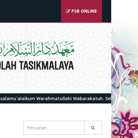
PSB ONLINE
alaikum Warahmatullahi Wabarakatuh. Selamat datang di port