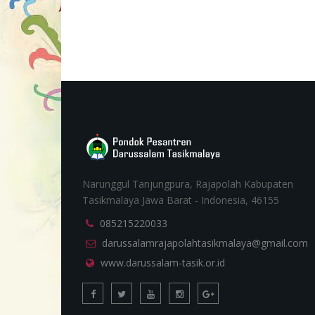
Narunggul Tanjungpura, Rajapolah Kabupaten
Tasikmalaya Jawa Barat - Indonesia, 46155
085215220033
darussalamrajapolahtasikmalaya@gmail.com
www.darussalam-tasik.or.id