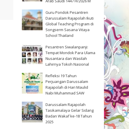
Arab Saudi 1447 H/2026 M
Guru Pondok Pesantren
Darussalam Rajapolah Ikuti
Global Teaching Program di
Songserm Sasana Vitaya
School Thailand
Pesantren Siwalanpanji:
Tempat Mondok Para Ulama
Nusantara dan Wasilah
Lahirnya Tokoh Nasional
Refleksi 19 Tahun
Perjuangan Darussalam
Rajapolah di Hari Maulid
Nabi Muhammad SAW
Darussalam Rajapolah
Tasikamalaya Gelar Sidang
Badan Wakaf ke-18 Tahun
2025