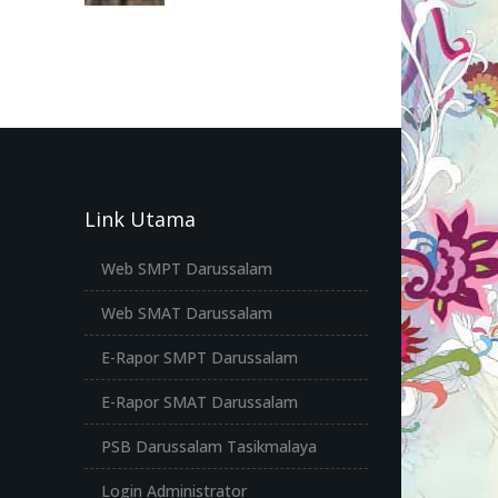
Link Utama
Web SMPT Darussalam
Web SMAT Darussalam
E-Rapor SMPT Darussalam
E-Rapor SMAT Darussalam
PSB Darussalam Tasikmalaya
Login Administrator