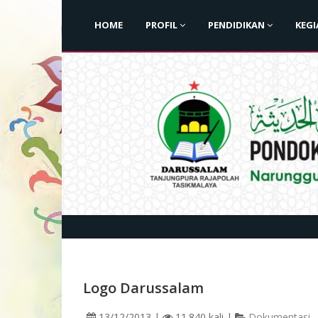
HOME
PROFIL
PENDIDIKAN
KEG
Logo Darussalam
13/12/2013
|
11.840 kali
|
Dokumentasi