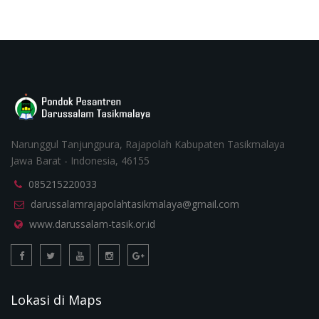
Narunggul Tanjungpura, Rajapolah Kabupaten Tasikmalaya
Jawa Barat - Indonesia, 46155
085215220033
darussalamrajapolahtasikmalaya@gmail.com
www.darussalam-tasik.or.id
Lokasi di Maps